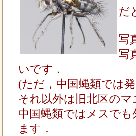
だ
写
写
いです．
(ただ，中国蝿類では
それ以外は旧北区のマニュア
中国蝿類ではメスでも
ます．