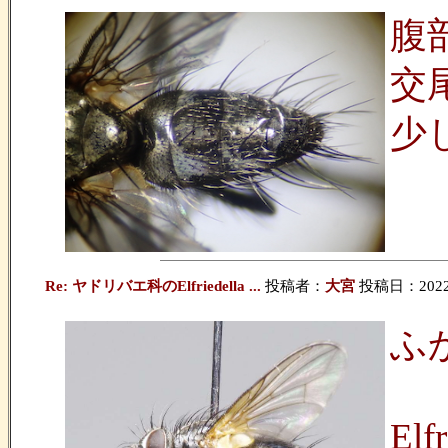
腹
交
少
Re: ヤドリバエ科のElfriedella ...
投稿者：
大宮
投稿日：2022/07
ふ
E