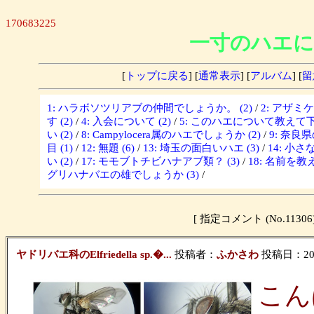
170683225
一寸のハエに
[
トップに戻る
] [
通常表示
] [
アルバム
] [
留
1: ハラボソツリアブの仲間でしょうか。 (2)
/
2: アザミ
す (2)
/
4: 入会について (2)
/
5: このハエについて教えて下さ
い (2)
/
8: Campylocera属のハエでしょうか (2)
/
9: 奈良
目 (1)
/
12: 無題 (6)
/
13: 埼玉の面白いハエ (3)
/
14: 小さな
い (2)
/
17: モモブトチビハナアブ類？ (3)
/
18: 名前を教
グリハナバエの雄でしょうか (3)
/
[ 指定コメント (No.11
ヤドリバエ科のElfriedella sp.�...
投稿者：
ふかさわ
投稿日：2022/
こん