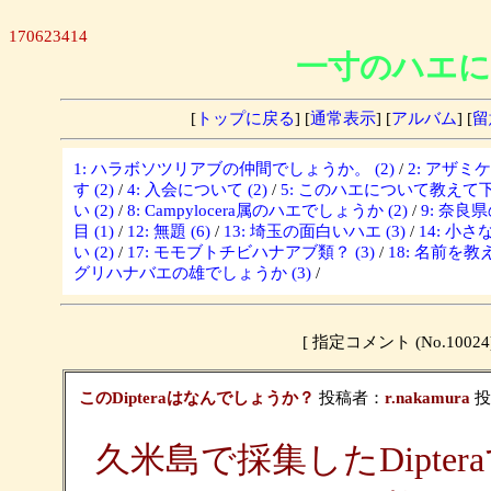
170623414
一寸のハエに
[
トップに戻る
] [
通常表示
] [
アルバム
] [
留
1: ハラボソツリアブの仲間でしょうか。 (2)
/
2: アザミ
す (2)
/
4: 入会について (2)
/
5: このハエについて教えて下さ
い (2)
/
8: Campylocera属のハエでしょうか (2)
/
9: 奈良
目 (1)
/
12: 無題 (6)
/
13: 埼玉の面白いハエ (3)
/
14: 小さな
い (2)
/
17: モモブトチビハナアブ類？ (3)
/
18: 名前を教
グリハナバエの雄でしょうか (3)
/
[ 指定コメント (No.10
このDipteraはなんでしょうか？
投稿者：
r.nakamura
投稿
久米島で採集したDipter