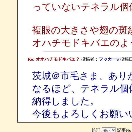
っていないテネラル個
複眼の大きさや翅の斑紋からす
オハチモドキバエのよ
Re: オオハチモドキバエ？
投稿者：
フッカーS
投稿日：2
茨城＠市毛さま、あり
なるほど、テネラル個
納得しました。
今後もよろしくお願い
処理
記事N