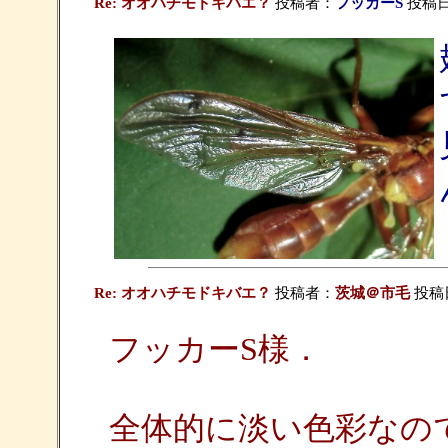
Re: オオハチモドキバエ？
投稿者：
フッカーS
投稿日：2
Re: オオハチモドキバエ？
投稿者：
茨城＠市毛
投稿日：
フッカーS様．
全体的に淡い色彩なの