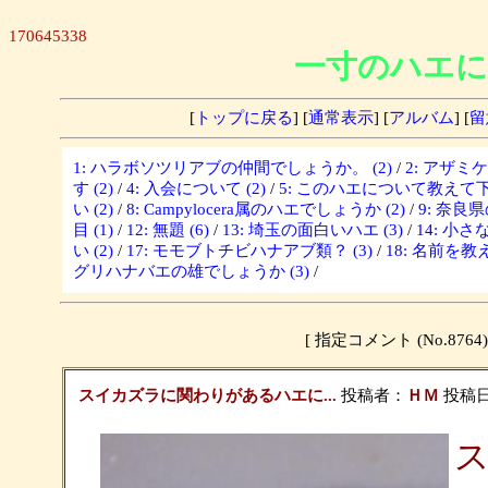
170645338
一寸のハエに
[
トップに戻る
] [
通常表示
] [
アルバム
] [
留
1: ハラボソツリアブの仲間でしょうか。 (2)
/
2: アザミ
す (2)
/
4: 入会について (2)
/
5: このハエについて教えて下さ
い (2)
/
8: Campylocera属のハエでしょうか (2)
/
9: 奈良
目 (1)
/
12: 無題 (6)
/
13: 埼玉の面白いハエ (3)
/
14: 小さな
い (2)
/
17: モモブトチビハナアブ類？ (3)
/
18: 名前を教
グリハナバエの雄でしょうか (3)
/
[ 指定コメント (No.8
スイカズラに関わりがあるハエに...
投稿者：
ＨＭ
投稿日：2