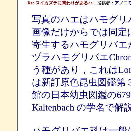
Re: スイカズラに関わりがあるハ...
投稿者：
アノニ
写真のハエはハモグリバエ科
画像だけからでは同定
寄生するハモグリバエ
ヅラハモグリバエChromatom
う種があり，これはLon
は新訂原色昆虫図鑑第３
館の日本幼虫図鑑の679ページ
Kaltenbach の学名
ハモグリバエ科は一般