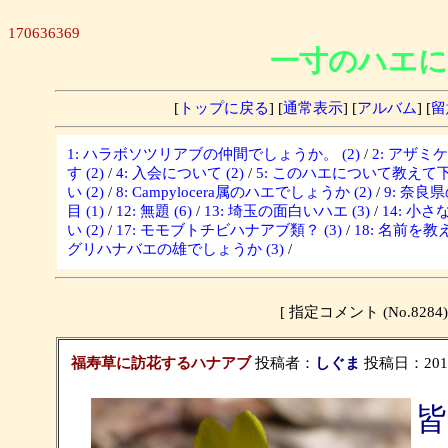
170636369
一寸のハエに
[
トップに戻る
] [
通常表示
] [
アルバム
] [
留
1: ハラボソツリアブの仲間でしょうか。 (2)
/
2: アザミ
す (2)
/
4: 入会について (2)
/
5: このハエについて教えて下さ
い (2)
/
8: Campylocera属のハエでしょうか (2)
/
9: 奈良
目 (1)
/
12: 無題 (6)
/
13: 埼玉の面白いハエ (3)
/
14: 小さな
い (2)
/
17: モモブトチビハナアブ類？ (3)
/
18: 名前を教
グリハナバエの雄でしょうか (3)
/
[ 指定コメント (No.8
福寿草に訪花するハナアブ
投稿者：
しぐま
投稿日：2013/0