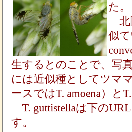
た。
北隆
似て
co
生するとのことで、写
には近似種としてツマ
ースではT. amoena）と
T. guttistella
す。