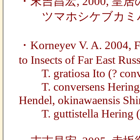
・末吉昌宏, 2000, 
ツマホシケブカミバエTrup
・Korneyev V. A. 2004, Fam
to Insects of Far East Russ
T. gratiosa Ito (? conv
T. conversens Hering (? 
Hendel, okinawaensis Shi
T. guttistella Hering (c