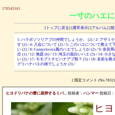
170545161
一寸のハエに
[
トップに戻る
] [
通常表示
] [
アルバム
] [
留
1: ハラボソツリアブの仲間でしょうか。 (2)
/
2: アザミ
す (2)
/
4: 入会について (2)
/
5: このハエについて教えて下さ
い (2)
/
8: Campylocera属のハエでしょうか (2)
/
9: 奈良
目 (1)
/
12: 無題 (6)
/
13: 埼玉の面白いハエ (3)
/
14: 小さな
い (2)
/
17: モモブトチビハナアブ類？ (3)
/
18: 名前を教
グリハナバエの雄でしょうか (3)
/
[ 指定コメント (No.7
ヒヨドリバナの蕾に産卵するミバ...
投稿者：
ハンマー
投稿日：201
ヒヨ