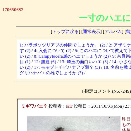
170650682
一寸のハエに
[
トップに戻る
] [
通常表示
] [
アルバム
] [
留
1: ハラボソツリアブの仲間でしょうか。 (2)
/
2: アザミ
す (2)
/
4: 入会について (2)
/
5: このハエについて教えて下さ
い (2)
/
8: Campylocera属のハエでしょうか (2)
/
9: 奈良
目 (1)
/
12: 無題 (6)
/
13: 埼玉の面白いハエ (3)
/
14: 小さな
い (2)
/
17: モモブトチビハナアブ類？ (3)
/
18: 名前を教
グリハナバエの雄でしょうか (3)
/
[ 指定コメント (No.7
ミギワバエ？
投稿者：
KT
投稿日：2011/10/31(Mon) 23:
昨日
もの
体長