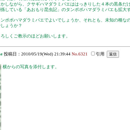
しかしながら、クサギハマダラミバエははっきりした４本の黒条だ
関係している「あおもり昆虫記」のタンポポハマダラミバエも拡大
タンポポハマダラミバエでよいでしょうか、それとも、未知の種な
でしょうか？
よろしくご教示のほどお願いします。
ae
投稿日：2010/05/19(Wed) 21:39:44
No.6321
引用
横からの写真を添付します。