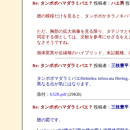
Re: タンポポハマダラミバエ？
投稿者：
ハエ男
投稿
翅の模様だけを見ると、タンポポかタラノキハ
ただ、胸部の拡大画像を見る限り、タテジマと
同定する側としては、文献を参考にせざるをえ
なさそうですね。
個体変異や近縁種のハイブリッド、未記載種、
Re: タンポポハマダラミバエ？
投稿者：
三枝豊平
タンポポマダラミバエHelmilea infusca
異なる点が気にはなります。
添付：
6328.pdf
(29KB)
Re: タンポポハマダラミバエ？
投稿者：
三枝豊平
翅の図です。