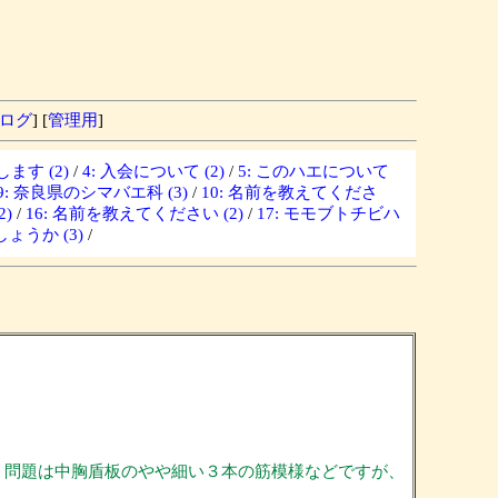
ログ
] [
管理用
]
ます (2)
/
4: 入会について (2)
/
5: このハエについて
9: 奈良県のシマバエ科 (3)
/
10: 名前を教えてくださ
)
/
16: 名前を教えてください (2)
/
17: モモブトチビハ
ょうか (3)
/
。
。問題は中胸盾板のやや細い３本の筋模様などですが、