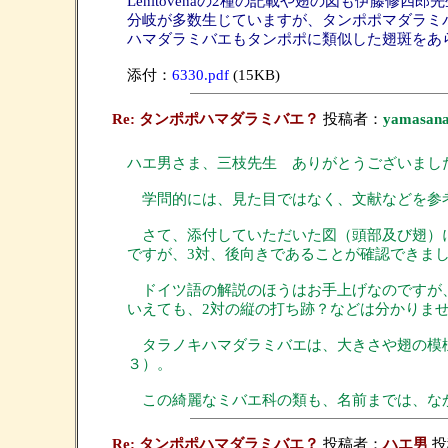
Lenitovenaの2種の記載や翅の図も伊藤
分岐が多数生じていますが、タンポポマダラミバエでは触角刺毛
ハマダラミバエもタンポポに類似した翅斑をあ
添付：
6330.pdf
(15KB)
Re: タンポポハマダラミバエ？
投稿者：
yamasan
ハエ男さま、三枝先生 ありがとうございまし
学問的には、見た目ではなく、文献などを参考
さて、添付していただいた図（頭部及び翅）に
ですが、3対、後向きであることが確認できま
ドイツ語の解説のほうはお手上げなのですが、
いえても、2対の縦の打ち跡？などは分かりま
タラノキハマダラミバエは、大きさや翅の模様
３）。
この綺麗なミバエ科の類も、名前までは、なか
Re: タンポポハマダラミバエ？
投稿者：
ハエ男
投稿