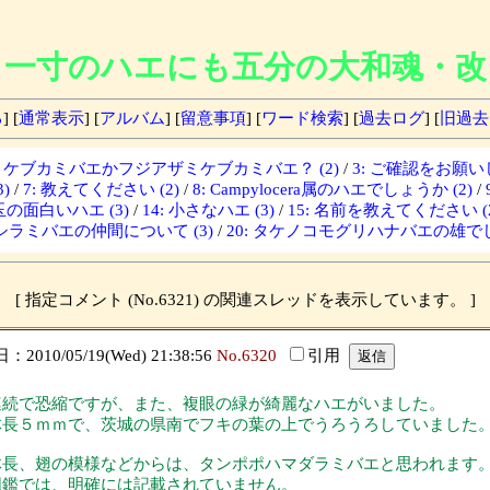
一寸のハエにも五分の大和魂・改
る
] [
通常表示
] [
アルバム
] [
留意事項
] [
ワード検索
] [
過去ログ
] [
旧過去
ザミケブカミバエかフジアザミケブカミバエ？ (2)
/
3: ご確認をお願いし
)
/
7: 教えてください (2)
/
8: Campylocera属のハエでしょうか (2)
/
埼玉の面白いハエ (3)
/
14: 小さなハエ (3)
/
15: 名前を教えてください (2
: シラミバエの仲間について (3)
/
20: タケノコモグリハナバエの雄でし
[ 指定コメント (No.6321) の関連スレッドを表示しています。 ]
2010/05/19(Wed) 21:38:56
No.6320
引用
連続で恐縮ですが、また、複眼の緑が綺麗なハエがいました。
体長５ｍｍで、茨城の県南でフキの葉の上でうろうろしていました
体長、翅の模様などからは、タンポポハマダラミバエと思われます
図鑑では、明確には記載されていません。