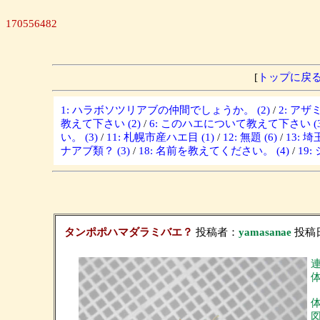
170556482
[
トップに戻
1: ハラボソツリアブの仲間でしょうか。 (2)
/
2: ア
教えて下さい (2)
/
6: このハエについて教えて下さい (3
い。 (3)
/
11: 札幌市産ハエ目 (1)
/
12: 無題 (6)
/
13: 
ナアブ類？ (3)
/
18: 名前を教えてください。 (4)
/
19
タンポポハマダラミバエ？
投稿者：
yamasanae
投稿日：