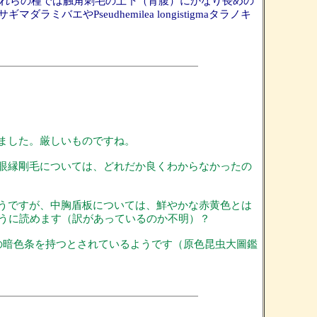
。これらの種では触角刺毛の上下（背腹）にかなり長めの
ラミバエやPseudhemilea longistigmaタラノキ
ました。厳しいものですね。
眼縁剛毛については、どれだか良くわからなかったの
うですが、中胸盾板については、鮮やかな赤黄色とは
ように読めます（訳があっているのか不明）？
の暗色条を持つとされているようです（原色昆虫大圖鑑