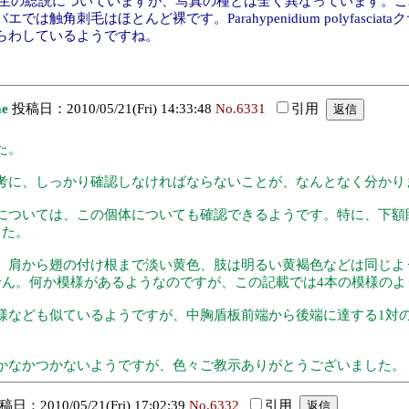
修四郎先生の総説についていますが、写真の種とは全く異なっています
はほとんど裸です。Parahypenidium polyfasciataクサギマダ
らわしているようですね。
ae
投稿日：2010/05/21(Fri) 14:33:48
No.6331
引用
た。
に、しっかり確認しなければならないことが、なんとなく分かり
ついては、この個体についても確認できるようです。特に、下額
した。
肩から翅の付け根まで淡い黄色、肢は明るい黄褐色などは同じよ
せん。何か模様があるようなのですが、この記載では4本の模様の
なども似ているようですが、中胸盾板前端から後端に達する1対
なかつかないようですが、色々ご教示ありがとうございました。
日：2010/05/21(Fri) 17:02:39
No.6332
引用