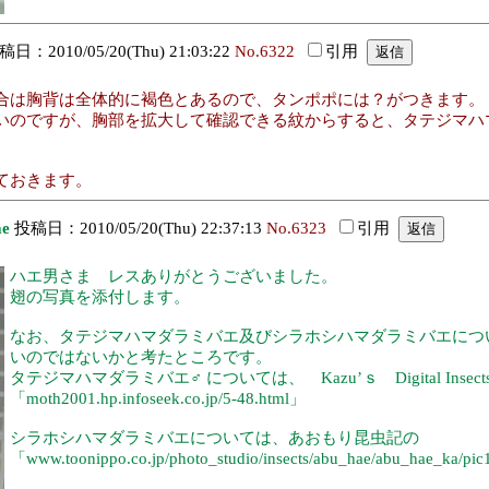
日：2010/05/20(Thu) 21:03:22
No.6322
引用
合は胸背は全体的に褐色とあるので、タンポポには？がつきます。
いのですが、胸部を拡大して確認できる紋からすると、タテジマハ
ておきます。
ae
投稿日：2010/05/20(Thu) 22:37:13
No.6323
引用
ハエ男さま レスありがとうございました。
翅の写真を添付します。
なお、タテジマハマダラミバエ及びシラホシハマダラミバエにつ
いのではないかと考たところです。
タテジマハマダラミバエ♂ については、 Kazu’ｓ Digital Insects Pho
「moth2001.hp.infoseek.co.jp/5-48.html」
シラホシハマダラミバエについては、あおもり昆虫記の
「www.toonippo.co.jp/photo_studio/insects/abu_hae/abu_hae_ka/pi