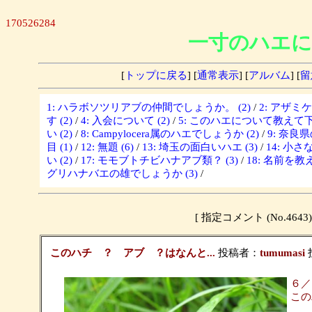
170526284
一寸のハエに
[
トップに戻る
] [
通常表示
] [
アルバム
] [
留
1: ハラボソツリアブの仲間でしょうか。 (2)
/
2: アザミ
す (2)
/
4: 入会について (2)
/
5: このハエについて教えて下さ
い (2)
/
8: Campylocera属のハエでしょうか (2)
/
9: 奈良
目 (1)
/
12: 無題 (6)
/
13: 埼玉の面白いハエ (3)
/
14: 小さな
い (2)
/
17: モモブトチビハナアブ類？ (3)
/
18: 名前を教
グリハナバエの雄でしょうか (3)
/
[ 指定コメント (No.4
このハチ ？ アブ ？はなんと...
投稿者：
tumumasi
投
６／
この