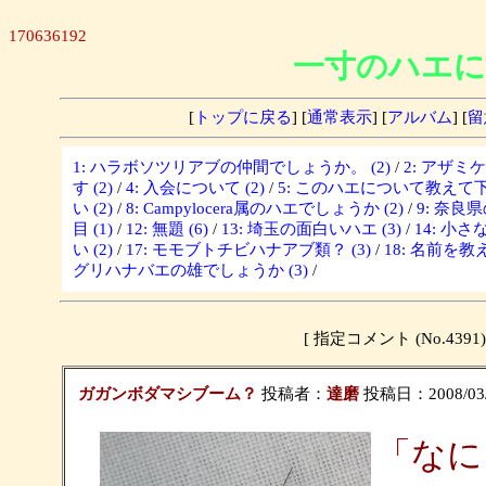
170636192
一寸のハエに
[
トップに戻る
] [
通常表示
] [
アルバム
] [
留
1: ハラボソツリアブの仲間でしょうか。 (2)
/
2: アザミ
す (2)
/
4: 入会について (2)
/
5: このハエについて教えて下さ
い (2)
/
8: Campylocera属のハエでしょうか (2)
/
9: 奈良
目 (1)
/
12: 無題 (6)
/
13: 埼玉の面白いハエ (3)
/
14: 小さな
い (2)
/
17: モモブトチビハナアブ類？ (3)
/
18: 名前を教
グリハナバエの雄でしょうか (3)
/
[ 指定コメント (No.4
ガガンボダマシブーム？
投稿者：
達磨
投稿日：2008/03/2
「なに