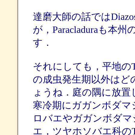
達磨大師の話ではDiaz
が，Paracladura
す．
それにしても，平地のTrich
の成虫発生期以外はど
ょうね．庭の隅に放置
寒冷期にガガンボダマ
ロバエやガガンボダマ
エ，ツヤホソバエ科のT