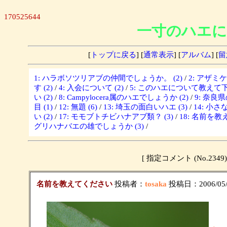
170525644
一寸のハエに
[
トップに戻る
] [
通常表示
] [
アルバム
] [
留
1: ハラボソツリアブの仲間でしょうか。 (2)
/
2: アザミ
す (2)
/
4: 入会について (2)
/
5: このハエについて教えて下さ
い (2)
/
8: Campylocera属のハエでしょうか (2)
/
9: 奈良
目 (1)
/
12: 無題 (6)
/
13: 埼玉の面白いハエ (3)
/
14: 小さな
い (2)
/
17: モモブトチビハナアブ類？ (3)
/
18: 名前を教
グリハナバエの雄でしょうか (3)
/
[ 指定コメント (No.2
名前を教えてください
投稿者：
tosaka
投稿日：2006/05/1