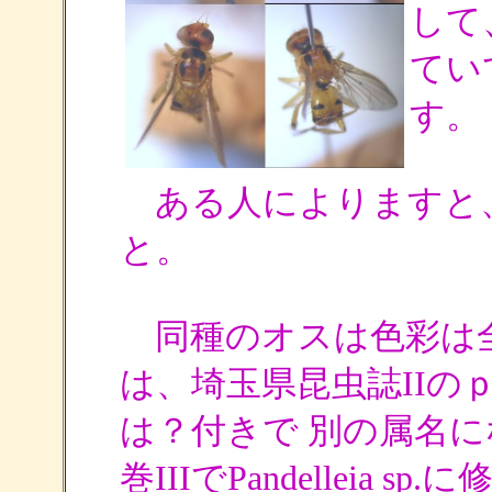
して
てい
す。
ある人によりますと、Pa
と。
同種のオスは色彩は
は、埼玉県昆虫誌IIの
は？付きで 別の属名
巻IIIでPandelleia 