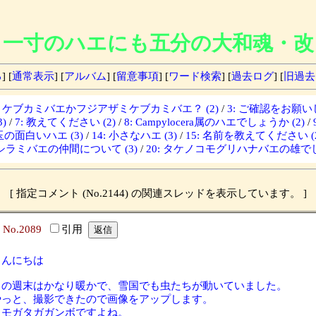
一寸のハエにも五分の大和魂・改
る
] [
通常表示
] [
アルバム
] [
留意事項
] [
ワード検索
] [
過去ログ
] [
旧過去
ザミケブカミバエかフジアザミケブカミバエ？ (2)
/
3: ご確認をお願いし
)
/
7: 教えてください (2)
/
8: Campylocera属のハエでしょうか (2)
/
埼玉の面白いハエ (3)
/
14: 小さなハエ (3)
/
15: 名前を教えてください (2
: シラミバエの仲間について (3)
/
20: タケノコモグリハナバエの雄でし
[ 指定コメント (No.2144) の関連スレッドを表示しています。 ]
2
No.2089
引用
こんにちは
この週末はかなり暖かで、雪国でも虫たちが動いていました。
やっと、撮影できたので画像をアップします。
クモガタガガンボですよね。