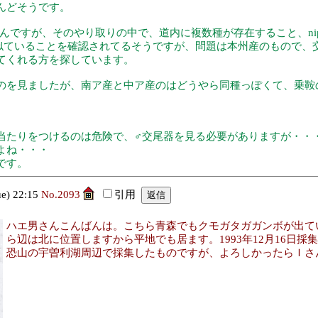
んどそうです。
そのやり取りの中で、道内に複数種が存在すること、nipponica, gr
器がよく似ていることを確認されてるそうですが、問題は本州産のもの
てくれる方を探しています。
のを見ましたが、南ア産と中ア産のはどうやら同種っぽくて、乗鞍
当たりをつけるのは危険で、♂交尾器を見る必要がありますが・・
よね・・・
です。
) 22:15
No.2093
引用
ハエ男さんこんばんは。こちら青森でもクモガタガガンボが出てい
ら辺は北に位置しますから平地でも居ます。1993年12月16日
恐山の宇曽利湖周辺で採集したものですが、よろしかったらＩさ