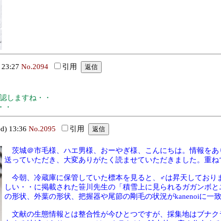
 23:27
No.2094
引用
確認しますね・・
・・
) 13:36
No.2095
引用
茨城＠市毛様、ハエ男様、おーやぎ様、こんにちは。情報をあ
送っていただき、大変ありがたく読ませていただきました。重ね
今朝、冷蔵庫に保管していた標本を見ると、♂は昇天しており
しい・・に掲載された笹川先生の「積雪上に見られるガガンボと
の形状、外葉の形状、把握器や尾節の剛毛の状況がkanenoiに一
文献の生態情報とは整合性が今ひとつですが、採集地はブナク