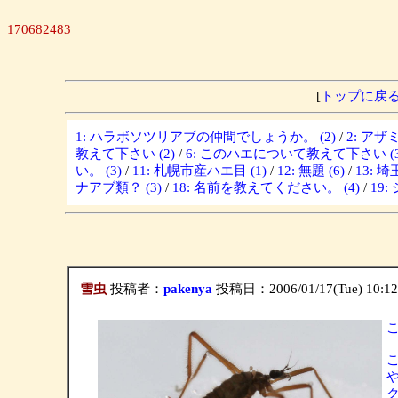
170682483
[
トップに戻
1: ハラボソツリアブの仲間でしょうか。 (2)
/
2: ア
教えて下さい (2)
/
6: このハエについて教えて下さい (3
い。 (3)
/
11: 札幌市産ハエ目 (1)
/
12: 無題 (6)
/
13: 
ナアブ類？ (3)
/
18: 名前を教えてください。 (4)
/
19
雪虫
投稿者：
pakenya
投稿日：2006/01/17(Tue) 10:1