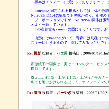
標本はエタノールに浸かっておりますので、
kanenoiと同定される根拠としては、体の色調
No.2093は11月の撮影でも黒味が強く、別種
プロポーションですが、No.2095の個体は
とよく一致しています。
♀の産卵管もkanenoiの図にそっくりです。お
山形にはkanenoiがいて、青森には別種（n
スキーに行きますので、探してみるつもりです
Re: 撮影
投稿者：
ハエ男
投稿日：2006/01/19(Thu)
顕微鏡下の画像は、実はニコンのクールピクス
撮影してます。
燃え上がれ!燃え上がれ！燃え上がれクモガタ
冬でも追いかけられる虫って、オフシーズンの
Re: 雪虫
投稿者：
おーやぎ
投稿日：2006/01/29(Sun