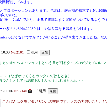
次回挑戦してみます。
とプロポーションもあります。色調は、厳寒期の標本でもNo.2089の
の印象ですね。
腹部が著しく縮んでおり、まるで胸部にすぐ尾節がついているよう
ーやぎさんのNo.2093とは、やはり異なる印象を受けます。
ipponicaっぽくないですか？）がいることが浮き出てきましたね
。
 10:33
No.2101
引用
やカシオのベストショットという首が回るタイプのデジカメのレン
～～～（なぜかでてくるガンダムの歌もどき）
暇つぶしとしても結構おいしいかもしれませんね・・
) 00:06
No.2140
引用
こんばんはクモガタガガンボの交尾です。メスの力強いこと。ど