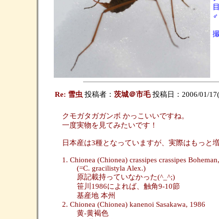
撮
Re: 雪虫
投稿者：
茨城＠市毛
投稿日：2006/01/17(T
クモガタガガンボ かっこいいですね。
一度実物を見てみたいです！
日本産は3種となっていますが、実際はもっと
1. Chionea (Chionea) crassipes crassipes Boheman
(=C. gracilistyla Alex.)
原記載持っていなかった(^_^;)
笹川1986によれば、触角9-10節
基産地 本州
2. Chionea (Chionea) kanenoi Sasakawa, 1986
黄-黄褐色