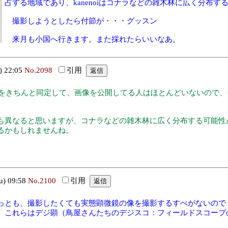
占する地域であり、kanenoiはコナラなどの雑木林に広く分布
撮影しようとしたら付節が・・・グッスン
来月も小国へ行きます。また採れたらいいなあ。
 22:05
No.2098
引用
ンボ類をきちんと同定して、画像を公開してる人はほとんどいないの
も異なると思いますが、コナラなどの雑木林に広く分布する可能性
るかもしれませんね。
) 09:58
No.2100
引用
とも、撮影したくても実態顕微鏡の像を撮影するすべがないので・
、これらはデジ顕（鳥屋さんたちのデジスコ：フィールドスコープ