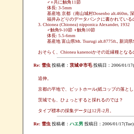
♂♀共に触角11節
体長: 3-5mm
基産地 京都（南山城村Dosenbo alt.460m, 深
福井みどりのデータバンクに書かれている
3. Chionea (Chionea) nipponica Alexander, 1932
♂触角9-10節 ♀触角10節
体長: 5.5-6mm
基産地 富山県Mt. Tsurugi alt.8775ft., 新潟県S
おそらく、Chionea kanenoiかその近縁種
Re: 雪虫
投稿者：
茨城＠市毛
投稿日：2006/01/17(T
追伸。
京都の平地で、ピットホール(紙コップの落と
茨城でも、ひょっとすると採れるのでは？
タイプ標本の採集データは12月-2月。
Re: 雪虫
投稿者：
ハエ男
投稿日：2006/01/17(Tue)