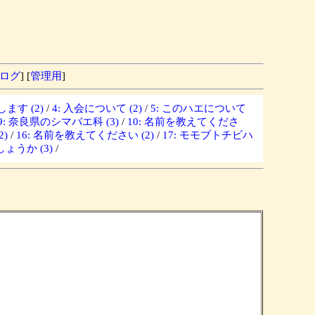
ログ
] [
管理用
]
ます (2)
/
4: 入会について (2)
/
5: このハエについて
9: 奈良県のシマバエ科 (3)
/
10: 名前を教えてくださ
)
/
16: 名前を教えてください (2)
/
17: モモブトチビハ
ょうか (3)
/