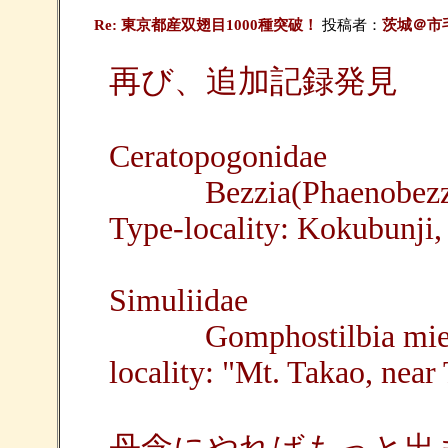
Re: 東京都産双翅目1000種突破！
投稿者：
茨城＠市
再び、追加記録発見
Ceratopogonidae
Bezzia(Phaenobezzia
Type-locality: Kokubunji,
Simuliidae
Gomphostilbia mie (
locality: "Mt. Takao, near