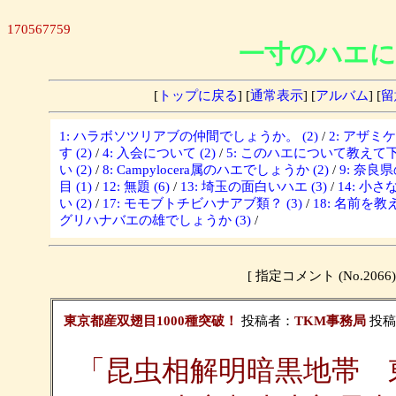
170567759
一寸のハエに
[
トップに戻る
] [
通常表示
] [
アルバム
] [
留
1: ハラボソツリアブの仲間でしょうか。 (2)
/
2: アザミ
す (2)
/
4: 入会について (2)
/
5: このハエについて教えて下さ
い (2)
/
8: Campylocera属のハエでしょうか (2)
/
9: 奈良
目 (1)
/
12: 無題 (6)
/
13: 埼玉の面白いハエ (3)
/
14: 小さな
い (2)
/
17: モモブトチビハナアブ類？ (3)
/
18: 名前を教
グリハナバエの雄でしょうか (3)
/
[ 指定コメント (No.2
東京都産双翅目1000種突破！
投稿者：
TKM事務局
投稿日：
「昆虫相解明暗黒地帯 