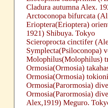
Cladura autumna Alex. 1
Arctoconopa bifurcata (A
Erioptera(Erioptera) orien
1921) Shibuya. Tokyo
Scieroprocta cinctifer (A
Symplecta(Psiloconopa) v
Molophilus(Molophilus) tr
Ormosia(Ormosia) takahas
Ormosia(Ormosia) tokioni
Ormosia(Parormosia) dive
Ormosia(Parormosia) diver
Alex,1919) Meguro. Toky