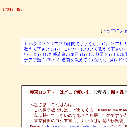
170494490
[
トップに戻
1: ハラボソツリアブの仲間でしょうか。 (2)
/
2: ア
教えて下さい (2)
/
6: このハエについて教えて下さい (3
い。 (3)
/
11: 札幌市産ハエ目 (1)
/
12: 無題 (6)
/
13: 
ナアブ類？ (3)
/
18: 名前を教えてください。 (4)
/
19
「極東ロシア～」はどこで買いま...
投稿者：
飄々蟲
投
みなさま、こんばんは。
この掲示板でしばしば出てくる「Keys to the insec
私は持っていないのであちこち探したのですが売
東京神田のロシア書店、ナウカは店舗の移転後、
Pensoft（
http://www.pensoft.net/index.htm
）のHPでも