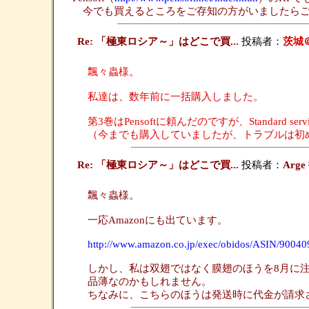
今でも買えるところをご存知の方がいましたらご
Re: 「極東ロシア～」はどこで買...
投稿者：
茨城
飄々蟲様。
私達は、数年前に一括購入しました。
第3巻はPensoftに頼んだのですが、Standard 
（今までも購入していましたが、トラブルは初
Re: 「極東ロシア～」はどこで買...
投稿者：
Arge
飄々蟲様。
一応Amazonにも出ています。
http://www.amazon.co.jp/exec/obidos/ASIN/9004
しかし、私は双翅ではなく膜翅のほうを8月に注
品薄なのかもしれません。
ちなみに、こちらのほうは発送時に代金が請求