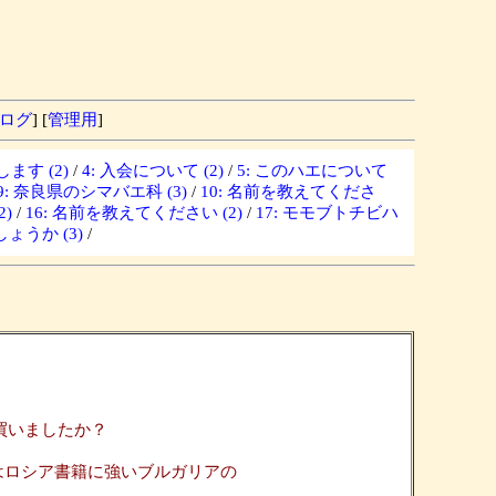
ログ
] [
管理用
]
ます (2)
/
4: 入会について (2)
/
5: このハエについて
9: 奈良県のシマバエ科 (3)
/
10: 名前を教えてくださ
)
/
16: 名前を教えてください (2)
/
17: モモブトチビハ
ょうか (3)
/
どこで買いましたか？
はロシア書籍に強いブルガリアの