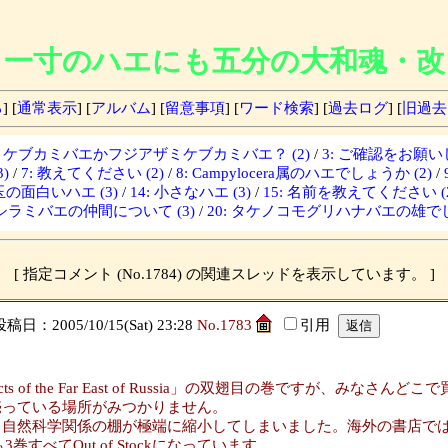
一寸のハエにも五分の大和魂・改
る
] [
通常表示
] [
アルバム
] [
留意事項
] [
ワード検索
] [
過去ログ
] [
旧過去
ザミケブカミバエかフジアザミケブカミバエ？ (2)
/
3: ご確認をお願いし
)
/
7: 教えてください (2)
/
8: Campylocera属のハエでしょうか (2)
/
埼玉の面白いハエ (3)
/
14: 小さなハエ (3)
/
15: 名前を教えてください (2
: シラミバエの仲間について (3)
/
20: タケノコモグリハナバエの雄でし
[ 指定コメント (No.1784) の関連スレッドを表示しています。 ]
稿日：2005/10/15(Sat) 23:28
No.1783
引用
ts of the Far East of Russia」の双翅目の巻ですが、みなさん
っている場所がみつかりません。
自然科学関係の棚が極端に縮小してしまいました。海外の書店で
3巻すべてOut of Stockになっています。