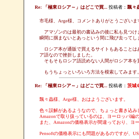
Re: 「極東ロシア～」はどこで買...
投稿者：
飄々
市毛様、Arge様、コメントありがとうございま
アマゾンのは最初の書込みの後に私も見つけました
瞬間に掴まないとあっという間に飛び去ってし
ロシア本が通販で買えるサイトもあることはあ
ア語なので挫折しました。
そもそもロシア語読めない人間がロシア本を
もうちょっといろいろ方法を模索してみます
Re: 「極東ロシア～」はどこで買...
投稿者：
茨城
飄々蟲様、Arge様、おはようございます。
色々誤解があるようなので、ちょっと書き込みしま
Amazonで取り扱っているのは、ヨーロッパ編
また、Amazonの価格表示が間違っており、ヨー
Pensoftの価格表示にも問題があるのですが、