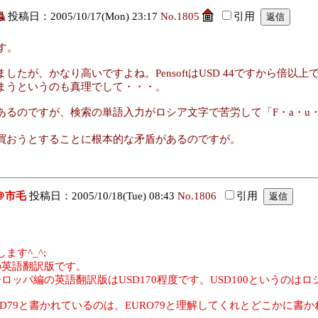
蟲
投稿日：2005/10/17(Mon) 23:17
No.1805
引用
す。
が、かなり高いですよね。PensoftはUSD 44ですから倍以
まうというのも真理でして・・・。
るのですが、検索の単語入力がロシア文字で苦労して「F・a・u・
買おうとすることに根本的な矛盾があるのですが。
。
＠市毛
投稿日：2005/10/18(Tue) 08:43
No.1806
引用
す^_^;
の英語翻訳版です。
ロッパ編の英語翻訳版はUSD170程度です。USD100というのはロ
USD79と書かれているのは、EURO79と理解してくれとどこかに書