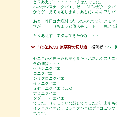
とりあえず・・・・・いませんでした。
ハネボシスナニクバエ、ゼニゴギンガクニクバ
からゲニ見て同定します。あとはハネネフリバ
あと、昨日は大鹿村に行ったのですが、クモマ
すが・・・（ちょっと他人事モード・・急いで
とりあえず、ネタはできたかな・・・
Re: 「はなあぶ」原稿締め切り迫...
投稿者：
ハエ
ゼニゴかと思ったら良く見たらハネボシスナニ
その他は・・・
ペキンニクバエ
コニクバエ
シリグロニクバエ
イソニクバエ
ミセラニクバエ（dux)
ナミニクバエ
タダ・・イエバエ
でした。（そっくりな顔してましたが、出すも
イソニクバエとミセラニクバエはゲニはごっつ
れます。