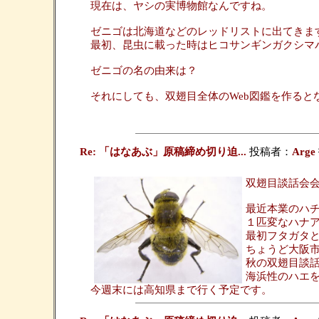
現在は、ヤシの実博物館なんですね。
ゼニゴは北海道などのレッドリストに出てきま
最初、昆虫に載った時はヒコサンギンガクシマ
ゼニゴの名の由来は？
それにしても、双翅目全体のWeb図鑑を作る
Re: 「はなあぶ」原稿締め切り迫...
投稿者：
Arge
双翅目談話会
最近本業のハ
１匹変なハナ
最初フタガタ
ちょうど大阪
秋の双翅目談
海浜性のハエを
今週末には高知県まで行く予定です。