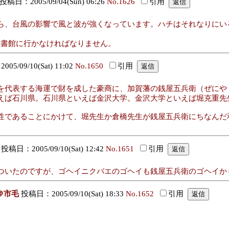
投稿日：2005/09/04(Sun) 06:26
No.1626
引用
ら、台風の影響で風と波が強くなっています。ハチはそれなりにい
度国会図書館に行かなければなりません。
5/09/10(Sat) 11:02
No.1650
引用
を代表する海運で財を成した豪商に、加賀藩の銭屋五兵衛（ぜにや
えば石川県。石川県といえば金沢大学。金沢大学といえば堀克重先
性であることにかけて、堀先生か倉橋先生が銭屋五兵衛にちなんだ
投稿日：2005/09/10(Sat) 12:42
No.1651
引用
ついたのですが、ゴヘイニクバエのゴヘイも銭屋五兵衛のゴヘイか
＠市毛
投稿日：2005/09/10(Sat) 18:33
No.1652
引用