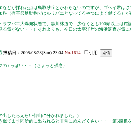
エなどが採れた点は鳥取砂丘とかわらないのですが、ゴヘイ君はさ
エ科（有害節足動物ではルリバエとなってるやつによく似てる）が
トラフバエ大爆発状態で、黒川林道で、少なくとも100頭以上は確
見る気がない・・）それよりも、今日の太平洋岸の海浜調査が気に
男
投稿日：2005/08/28(Sun) 23:04
No.1614
引用
クの♀っぽい・・（ちょっと残念）
の出したらえらい仰山に分かれました。)
う似てます同所的に出られると非常にめんどくさい・・・第5腹板