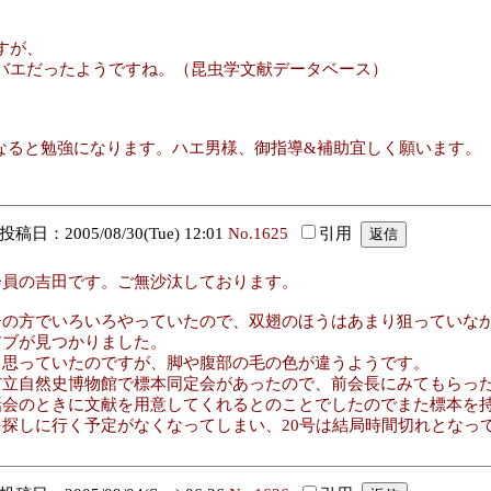
すが、
バエだったようですね。（昆虫学文献データベース）
となると勉強になります。ハエ男様、御指導&補助宜しく願います。
投稿日：2005/08/30(Tue) 12:01
No.1625
引用
会員の吉田です。ご無沙汰しております。
チの方でいろいろやっていたので、双翅のほうはあまり狙っていな
アブが見つかりました。
と思っていたのですが、脚や腹部の毛の色が違うようです。
市立自然史博物館で標本同定会があったので、前会長にみてもらっ
話会のときに文献を用意してくれるとのことでしたのでまた標本を
探しに行く予定がなくなってしまい、20号は結局時間切れとなっ