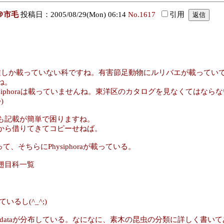
＠市毛
投稿日：2005/08/29(Mon) 06:14
No.1617
引用
種しか載っていない科ですね。有害節足動物にルリバエが載っていて
ね。
、Physiphoraは載っていませんね。東洋区のカタログを見なくてはな
)
も記載が簡単で困りますね。
から借りてきてコピーせねば。
て、そちらにPhysiphoraが載っている。
翅目科一覧
いるし(^_^;)
phora demandataが分布している。なになに、素木の昆虫の分類に詳