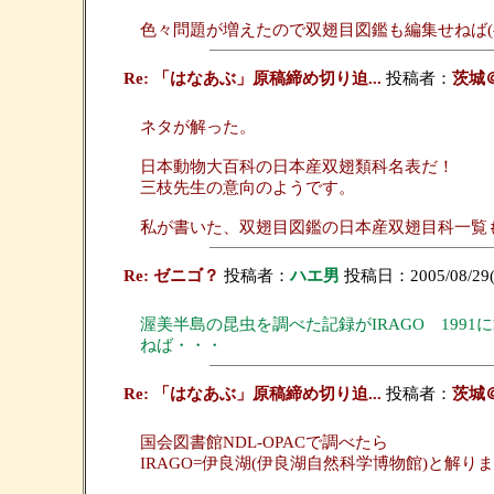
色々問題が増えたので双翅目図鑑も編集せねば(^_
Re: 「はなあぶ」原稿締め切り迫...
投稿者：
茨城
ネタが解った。
日本動物大百科の日本産双翅類科名表だ！
三枝先生の意向のようです。
私が書いた、双翅目図鑑の日本産双翅目科一覧も
Re: ゼニゴ？
投稿者：
ハエ男
投稿日：2005/08/29(
渥美半島の昆虫を調べた記録がIRAGO 19
ねば・・・
Re: 「はなあぶ」原稿締め切り迫...
投稿者：
茨城
国会図書館NDL-OPACで調べたら
IRAGO=伊良湖(伊良湖自然科学博物館)と解り