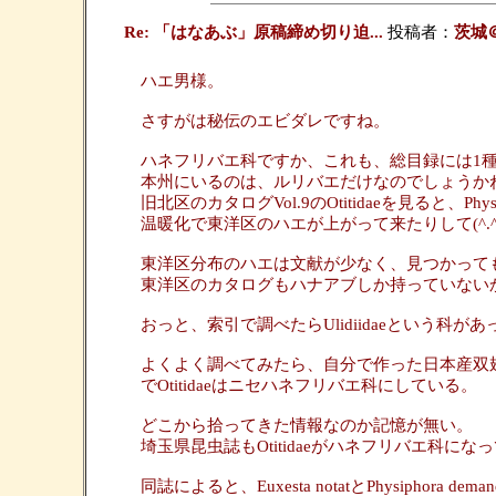
Re: 「はなあぶ」原稿締め切り迫...
投稿者：
茨城
ハエ男様。
さすがは秘伝のエビダレですね。
ハネフリバエ科ですか、これも、総目録には1
本州にいるのは、ルリバエだけなのでしょうか
旧北区のカタログVol.9のOtitidaeを見ると
温暖化で東洋区のハエが上がって来たりして(^.^
東洋区分布のハエは文献が少なく、見つかって
東洋区のカタログもハナアブしか持っていない
おっと、索引で調べたらUlidiidaeという科があっ
よくよく調べてみたら、自分で作った日本産双
でOtitidaeはニセハネフリバエ科にしている。
どこから拾ってきた情報なのか記憶が無い。
埼玉県昆虫誌もOtitidaeがハネフリバエ科になって
同誌によると、Euxesta notatとPhysi