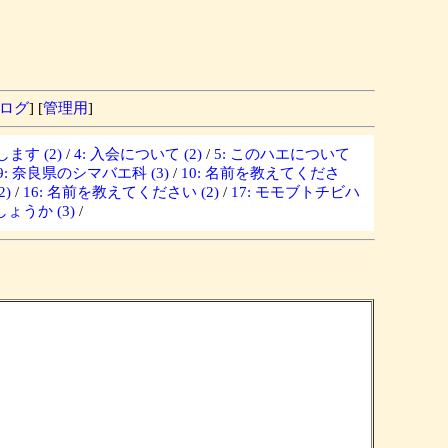
ログ
] [
管理用
]
ます (2)
/
4: 入会について (2)
/
5: このハエについて
9: 奈良県のシマバエ科 (3)
/
10: 名前を教えてくださ
)
/
16: 名前を教えてください (2)
/
17: モモブトチビハ
ょうか (3)
/