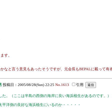
て
ります。
かなと言う意見もあったそうですが、元会長もBEPALに載って有
男
投稿日：2005/08/28(Sun) 22:25
No.1613
引用
した。（ここは半島の西側の海岸に良い海浜植生があるのです。）
太平洋側の良好な海浜植生にいるのか・・・・・