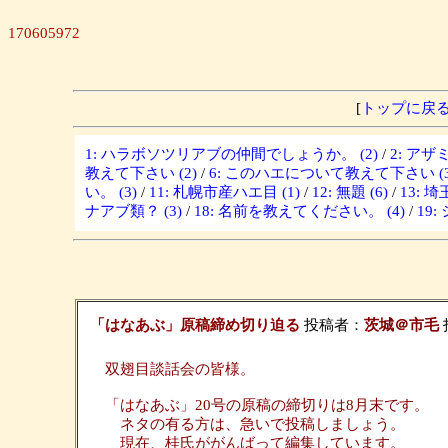
170605972
[
トップに戻
1: ハラボソツリアブの仲間でしょうか。 (2)
/
2: ア
教えて下さい (2)
/
6: このハエについて教えて下さい (3
い。 (3)
/
11: 札幌市産ハエ目 (1)
/
12: 無題 (6)
/
13: 
ナアブ類？ (3)
/
18: 名前を教えてください。 (4)
/
19
「はなあぶ」原稿締め切り迫る
投稿者：
茨城＠市毛
投
双翅目談話会の皆様。
「はなあぶ」20号の原稿の締切りは8月末です。
ネタの有る方は、急いで投稿しましょう。
現在、桂氏ががんばって編集しています。