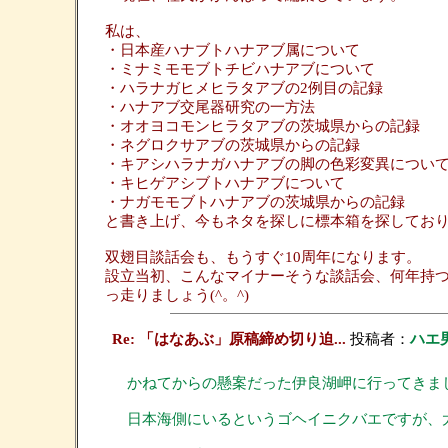
私は、
・日本産ハナブトハナアブ属について
・ミナミモモブトチビハナアブについて
・ハラナガヒメヒラタアブの2例目の記録
・ハナアブ交尾器研究の一方法
・オオヨコモンヒラタアブの茨城県からの記録
・ネグロクサアブの茨城県からの記録
・キアシハラナガハナアブの脚の色彩変異につい
・キヒゲアシブトハナアブについて
・ナガモモブトハナアブの茨城県からの記録
と書き上げ、今もネタを探しに標本箱を探してお
双翅目談話会も、もうすぐ10周年になります。
設立当初、こんなマイナーそうな談話会、何年持つ
っ走りましょう(^。^)
Re: 「はなあぶ」原稿締め切り迫...
投稿者：
ハエ
かねてからの懸案だった伊良湖岬に行ってきま
日本海側にいるというゴヘイニクバエですが、