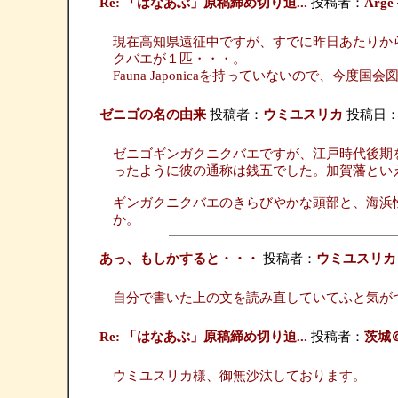
Re: 「はなあぶ」原稿締め切り迫...
投稿者：
Arge
現在高知県遠征中ですが、すでに昨日あたりか
クバエが１匹・・・。
Fauna Japonicaを持っていないので、今
ゼニゴの名の由来
投稿者：
ウミユスリカ
投稿日：200
ゼニゴギンガクニクバエですが、江戸時代後期
ったように彼の通称は銭五でした。加賀藩とい
ギンガクニクバエのきらびやかな頭部と、海浜
か。
あっ、もしかすると・・・
投稿者：
ウミユスリカ
自分で書いた上の文を読み直していてふと気が
Re: 「はなあぶ」原稿締め切り迫...
投稿者：
茨城
ウミユスリカ様、御無沙汰しております。