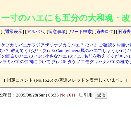
一寸のハエにも五分の大和魂・改
る
] [
通常表示
] [
アルバム
] [
留意事項
] [
ワード検索
] [
過去ログ
] [
旧過去
ザミケブカミバエかフジアザミケブカミバエ？ (2)
/
3: ご確認をお願いし
)
/
7: 教えてください (2)
/
8: Campylocera属のハエでしょうか (2)
/
埼玉の面白いハエ (3)
/
14: 小さなハエ (3)
/
15: 名前を教えてください (2
: シラミバエの仲間について (3)
/
20: タケノコモグリハナバエの雄でし
[ 指定コメント (No.1626) の関連スレッドを表示しています。 ]
稿日：2005/08/28(Sun) 08:33
No.1611
引用