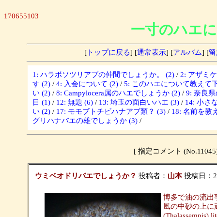
170655103
一寸のハエに
[
トップに戻る
] [
通常表示
] [
アルバム
] [
留
1: ハラボソツリアブの仲間でしょうか。 (2)
/
2: アザミ
す (2)
/
4: 入会について (2)
/
5: このハエについて教えて下さ
い (2)
/
8: Campylocera属のハエでしょうか (2)
/
9: 奈良
目 (1)
/
12: 無題 (6)
/
13: 埼玉の面白いハエ (3)
/
14: 小さな
い (2)
/
17: モモブトチビハナアブ類？ (3)
/
18: 名前を教
グリハナバエの雄でしょうか (3)
/
[ 指定コメント (No.11
ウミベオドリバエでしょうか？
投稿者：
山本
投稿日：2021
博多で油の流出
風の中砂の上に頑
(Thalassemp