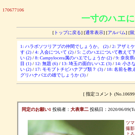
170677106
一寸のハエに
[
トップに戻る
] [
通常表示
] [
アルバム
] [
留
1: ハラボソツリアブの仲間でしょうか。 (2)
/
2: アザミ
す (2)
/
4: 入会について (2)
/
5: このハエについて教えて下さ
い (2)
/
8: Campylocera属のハエでしょうか (2)
/
9: 奈良
目 (1)
/
12: 無題 (6)
/
13: 埼玉の面白いハエ (3)
/
14: 小さな
い (2)
/
17: モモブトチビハナアブ類？ (3)
/
18: 名前を教
グリハナバエの雄でしょうか (3)
/
[ 指定コメント (No.10
同定のお願い1
投稿者：
大表章二
投稿日：2020/06/09(Tue
ツマ
撮影
よろ