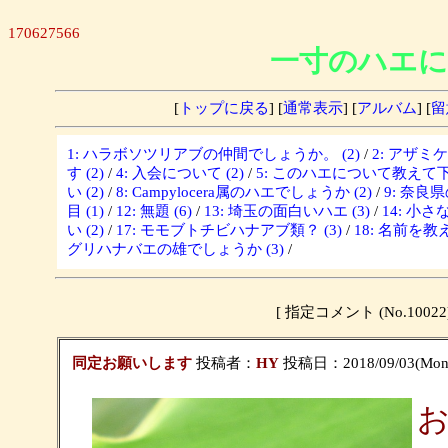
170627566
一寸のハエに
[
トップに戻る
] [
通常表示
] [
アルバム
] [
留
1: ハラボソツリアブの仲間でしょうか。 (2)
/
2: アザミ
す (2)
/
4: 入会について (2)
/
5: このハエについて教えて下さ
い (2)
/
8: Campylocera属のハエでしょうか (2)
/
9: 奈良
目 (1)
/
12: 無題 (6)
/
13: 埼玉の面白いハエ (3)
/
14: 小さな
い (2)
/
17: モモブトチビハナアブ類？ (3)
/
18: 名前を教
グリハナバエの雄でしょうか (3)
/
[ 指定コメント (No.10
同定お願いします
投稿者：
HY
投稿日：2018/09/03(Mon)