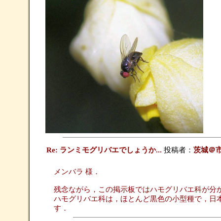
Re: ランミモグリバエでしょうか...
投稿者：
茨城＠
メンバラ 様．
残念ながら，この掲示板ではハモグリバエ科が分
ハモグリバエ科は，ほとんど黒色の小型種で，日本
す．