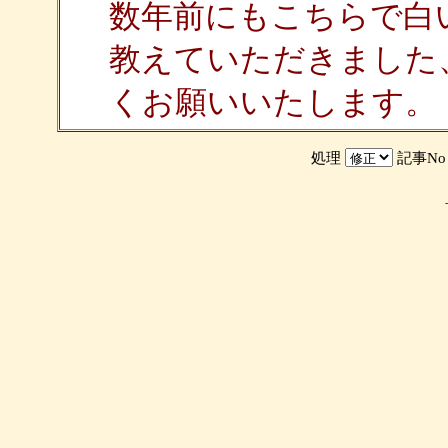
数年前にもこちらで白
教えていただきました
くお願いいたします。
処理
記事N